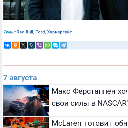
Темы:
Red Bull
,
Ford
,
Хорнергейт
7 августа
Макс Ферстаппен хо
свои силы в NASCAR
McLaren готовит обн