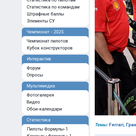
Статистика по пилотам
Статистика по командам
Штрафные баллы
Элементы СУ
Чемпионат - 2025
Чемпионат пилотов
Кубок конструкторов
Интерактив
Форум
Опросы
Мультимедиа
Фотогалерея
Видео
Обои-календари
Статистика
Темы:
Ferrari
,
Гра
Пилоты Формулы-1