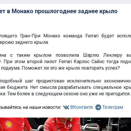
езет в Монако прошлогоднее заднее крыло
оящего Гран-При Монако команда Ferrari будет испол
рсию заднего крыла.
ина с таким крылом позволила Шарлю Леклеру вы
При этом второй пилот Ferrari Карлос Сайнс тогда подн
 подиума. Поможет ли это же крыло повторить успех?
 подобный шаг продиктован исключительно экономичн
ния бюджета. Нет смысла разрабатывать специальное кр
ки. Тем более в следующем сезоне оно уже не пригодится.
ывайтесь на наши новости:
ВКонтакте
Телеграм