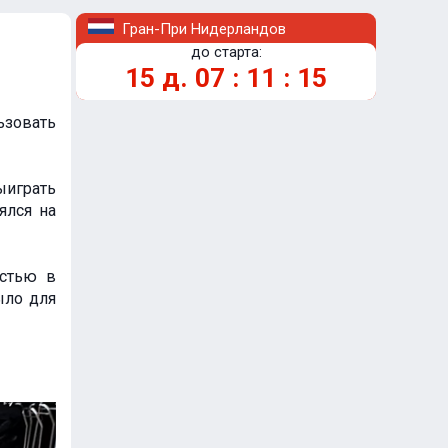
Гран-При Нидерландов
до старта:
15
д.
07
:
11
:
14
ьзовать
играть
ялся на
остью в
ыло для