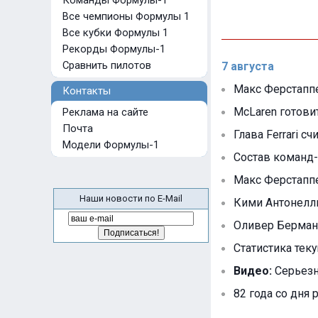
Команды Формулы-1
Все чемпионы Формулы 1
Все кубки Формулы 1
Рекорды Формулы-1
Сравнить пилотов
7 августа
Макс Ферстаппе
Контакты
McLaren готови
Реклама на сайте
Почта
Глава Ferrari с
Модели Формулы-1
Состав команд-
Макс Ферстапп
Наши новости по E-Mail
Кими Антонелли
Оливер Берман
Статистика тек
Видео:
Серьезна
82 года со дня