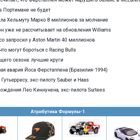
в Портимане не будет
тила Хельмуту Марко 8 миллионов за молчание
н уже не рассчитывает на обновления Williams
о запросил у Aston Martin 40 миллионов
что могут бороться с Racing Bulls
ущего сезона: лучшие круги
ая авария Йоса Ферстаппена (Бразилия-1994)
 Гутьерресу, экс-пилоту Sauber и Haas
 рождения Лео Киннунена, экс-пилота Surtees
Атрибутика Формулы-1