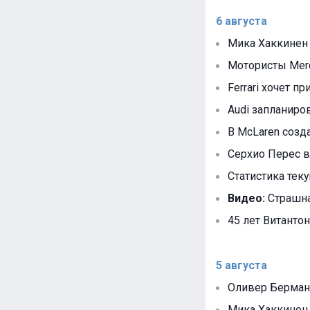
6 августа
Мика Хаккинен
Мотористы Mer
Ferrari хочет п
Audi запланир
В McLaren созд
Серхио Перес в
Статистика тек
Видео:
Страшна
45 лет Витантон
5 августа
Оливер Берман 
Мика Хаккинен 