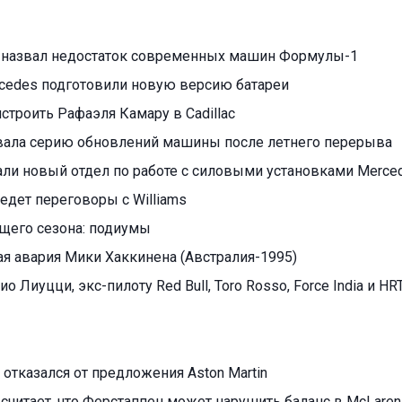
 назвал недостаток современных машин Формулы-1
cedes подготовили новую версию батареи
ристроить Рафаэля Камару в Cadillac
овала серию обновлений машины после летнего перерыва
али новый отдел по работе с силовыми установками Merce
едет переговоры с Williams
ущего сезона: подиумы
я авария Мики Хаккинена (Австралия-1995)
ио Лиуцци, экс-пилоту Red Bull, Toro Rosso, Force India и HR
отказался от предложения Aston Martin
считает, что Ферстаппен может нарушить баланс в McLaren