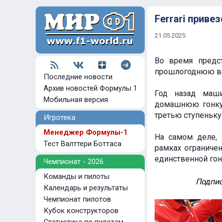
Ferrari прив
21.05.2025
Во время предст
прошлогоднюю ве
Последние новости
Архив новостей Формулы 1
Год назад маш
Мобильная версия
домашнюю гонку. 
третью ступеньку
Игротека
Менеджер Формулы-1
На самом деле,
Тест Валттери Боттаса
рамках ограниче
единственной гон
Чемпионат - 2026
Команды и пилоты
Подпис
Календарь и результаты
Чемпионат пилотов
Кубок конструкторов