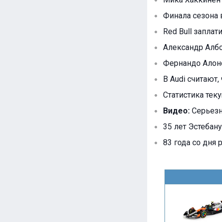
Финала сезона 
Red Bull запла
Александр Албо
Фернандо Алонс
В Audi считают, 
Статистика тек
Видео:
Серьезн
35 лет Эстебану
83 года со дня