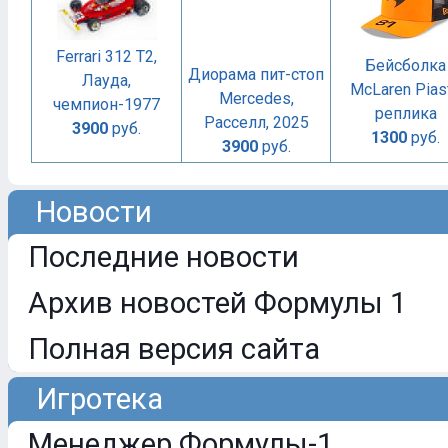
Ferrari 312 T2,
Бейсболка
Диорама пит-стоп
Лауда,
McLaren Piast
Mercedes,
чемпион-1977
реплика
Расселл, 2025
3900
руб.
1300
руб.
3900
руб.
Новости
Последние новости
Архив новостей Формулы 1
Полная версия сайта
Игротека
Менеджер Формулы-1