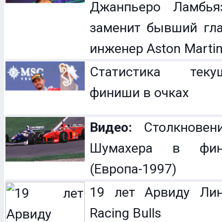
Джанпьеро Ламбья
заменит бывший гл
инженер Aston Marti
Статистика теку
финиши в очках
Видео:
Столкновен
Шумахера в фин
(Европа-1997)
19 лет Арвиду Лин
Racing Bulls