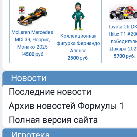
Toyota GR D
McLaren Mercedes
Hilux T1 #20
Коллекционная
MCL39, Норрис,
победител
фигурка Фернандо
Монако-2025
Дакара-202
Алонсо
14500
руб.
5700
руб.
2500
руб.
Новости
Последние новости
Архив новостей Формулы 1
Полная версия сайта
Игротека