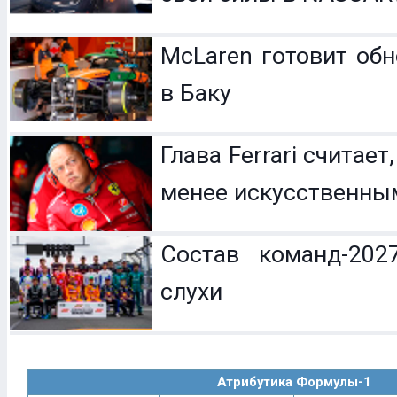
McLaren готовит обн
в Баку
Глава Ferrari считает
менее искусственны
Состав команд-202
слухи
Атрибутика Формулы-1