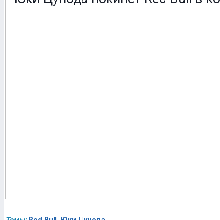
Темы:
Red Bull
,
Юки Цунода