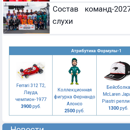
Состав команд-202
слухи
Атрибутика Формулы-1
Ferrari 312 T2,
Бейсболка
Коллекционная
Лауда,
McLaren Jap
фигурка Фернандо
чемпион-1977
Piastri репл
Алонсо
3900
руб.
1300
руб.
2500
руб.
Новости