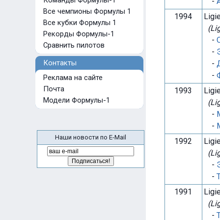
Команды Формулы-1
-
Все чемпионы Формулы 1
1994
Ligi
Все кубки Формулы 1
(Li
Рекорды Формулы-1
-
Сравнить пилотов
-
Контакты
-
-
Реклама на сайте
Почта
1993
Ligi
Модели Формулы-1
(Li
-
-
Наши новости по E-Mail
1992
Ligi
(Li
-
-
1991
Ligi
(Li
-