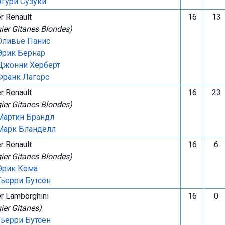
Агури Сузуки
er Renault
16
13
gier Gitanes Blondes)
Оливье Панис
Эрик Бернар
Джонни Херберт
Франк Лагорс
er Renault
16
23
gier Gitanes Blondes)
Мартин Брандл
Марк Бланделл
er Renault
16
6
gier Gitanes Blondes)
Эрик Кома
Тьерри Бутсен
er Lamborghini
16
0
gier Gitanes)
Тьерри Бутсен