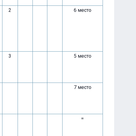
2
6 место
3
5 место
7 место
=