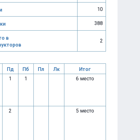
10
и
388
ки
о в
2
рукторов
Пд
Пб
Пл
Лк
Итог
1
1
6 место
2
5 место