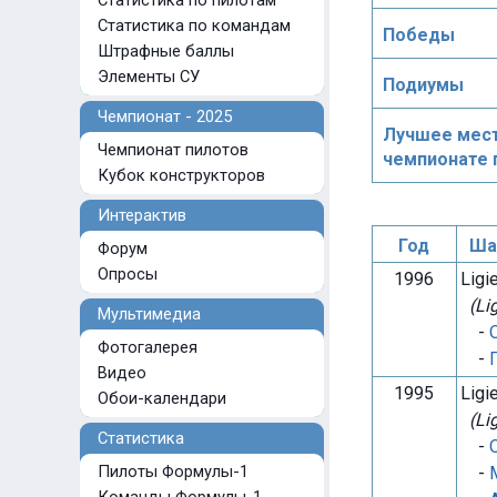
Статистика по пилотам
Статистика по командам
Победы
Штрафные баллы
Элементы СУ
Подиумы
Чемпионат - 2025
Лучшее мест
Чемпионат пилотов
чемпионате 
Кубок конструкторов
Интерактив
Год
Шас
Форум
Опросы
1996
Ligi
(Li
Мультимедиа
-
Фотогалерея
-
Видео
1995
Ligi
Обои-календари
(Li
Статистика
-
Пилоты Формулы-1
-