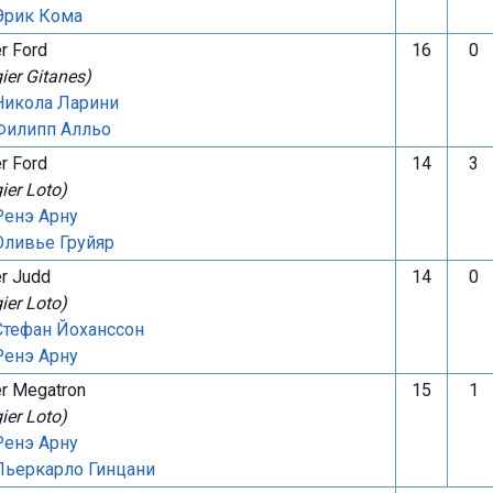
Эрик Кома
er Ford
16
0
gier Gitanes)
Никола Ларини
Филипп Алльо
er Ford
14
3
gier Loto)
Ренэ Арну
Оливье Груйяр
er Judd
14
0
gier Loto)
Стефан Йоханссон
Ренэ Арну
er Megatron
15
1
gier Loto)
Ренэ Арну
Пьеркарло Гинцани