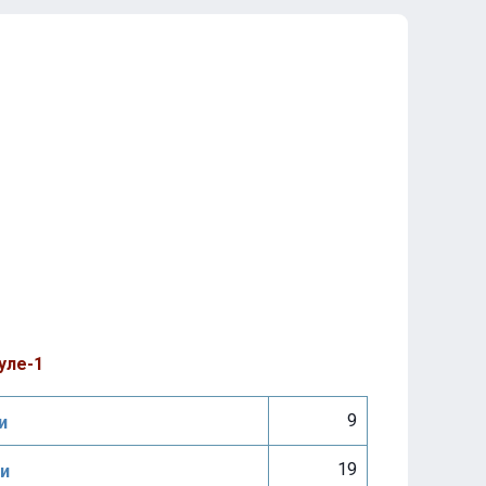
уле-1
9
и
19
и