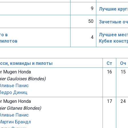
9
Лучшие круг
50
Зачетные оч
о в
Лучшее мест
4
пилотов
Кубке конст
си, команды и пилоты
Ст
Оч
er Mugen Honda
16
15
gier Gauloises Blondes)
Оливье Панис
Педро Диниц
er Mugen Honda
17
24
gier Gitanes Blondes)
Оливье Панис
Мартин Брандл