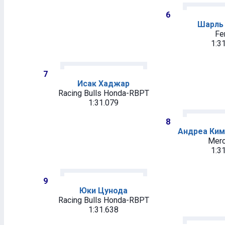
6
Шарль
Fer
1:3
7
Исак Хаджар
Racing Bulls Honda-RBPT
1:31.079
8
Андреа Ким
Mer
1:3
9
Юки Цунода
Racing Bulls Honda-RBPT
1:31.638