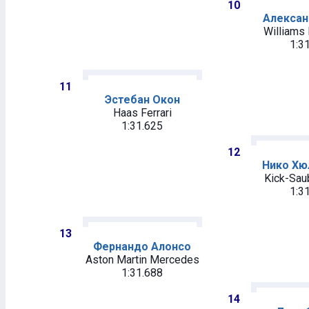
10
Алексан
Williams
1:3
11
Эстебан Окон
Haas Ferrari
1:31.625
12
Нико Хю
Kick-Saub
1:3
13
Фернандо Алонсо
Aston Martin Mercedes
1:31.688
14