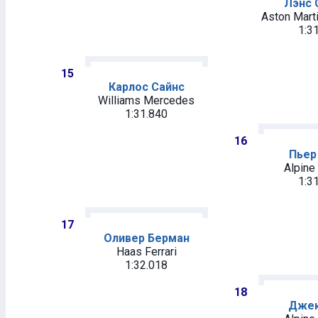
Лэнс 
Aston Mart
1:3
15
Карлос Сайнс
Williams Mercedes
1:31.840
16
Пьер
Alpine
1:3
17
Оливер Берман
Haas Ferrari
1:32.018
18
Джек