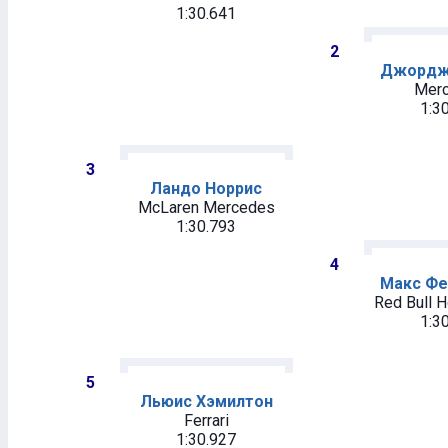
1:30.641
2
Джордж
Mer
1:3
3
Ландо Норрис
McLaren Mercedes
1:30.793
4
Макс Фе
Red Bull 
1:3
5
Льюис Хэмилтон
Ferrari
1:30.927