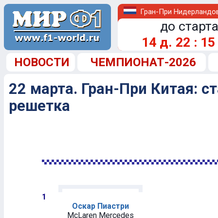
Гран-При Нидерландо
до старта
14
д.
22
:
15
НОВОСТИ
ЧЕМПИОНАТ-2026
22 марта. Гран-При Китая: с
решетка
1
Оскар Пиастри
McLaren Mercedes