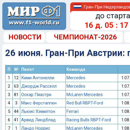
Гран-При Нидерландо
до старта
16
д.
05
:
17
НОВОСТИ
ЧЕМПИОНАТ-2026
26 июня. Гран-При Австрии: 
П
№
Пилот
Команда
1
12
Кими Антонелли
Mercedes
1:07
2
63
Джордж Расселл
Mercedes
1:07
3
81
Оскар Пиастри
McLaren Mercedes
1:07
4
3
Макс Ферстаппен
Red Bull RBPT-Ford
1:08
5
44
Льюис Хэмилтон
Ferrari
1:08
6
41
Арвид Линдблад
Racing Bulls RBPT-Ford
1:08
7
1
Ландо Норрис
McLaren Mercedes
1:08