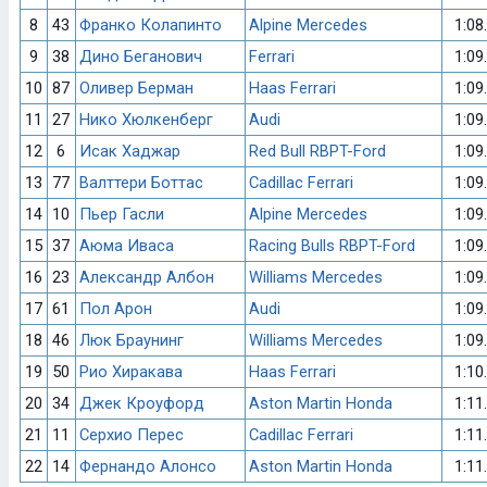
8
43
Франко Колапинто
Alpine Mercedes
1:08
9
38
Дино Беганович
Ferrari
1:09
10
87
Оливер Берман
Haas Ferrari
1:09
11
27
Нико Хюлкенберг
Audi
1:09
12
6
Исак Хаджар
Red Bull RBPT-Ford
1:09
13
77
Валттери Боттас
Cadillac Ferrari
1:09
14
10
Пьер Гасли
Alpine Mercedes
1:09
15
37
Аюма Иваса
Racing Bulls RBPT-Ford
1:09
16
23
Александр Албон
Williams Mercedes
1:09
17
61
Пол Арон
Audi
1:09
18
46
Люк Браунинг
Williams Mercedes
1:09
19
50
Рио Хиракава
Haas Ferrari
1:10
20
34
Джек Кроуфорд
Aston Martin Honda
1:11
21
11
Серхио Перес
Cadillac Ferrari
1:11
22
14
Фернандо Алонсо
Aston Martin Honda
1:11