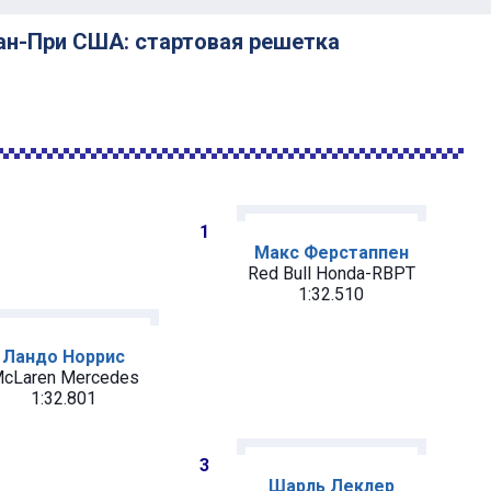
ран-При США: стартовая решетка
1
Макс Ферстаппен
Red Bull Honda-RBPT
1:32.510
Ландо Норрис
cLaren Mercedes
1:32.801
3
Шарль Леклер