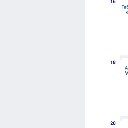
16
Га
K
18
А
W
20