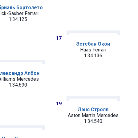
бриэль Бортолето
ick-Sauber Ferrari
1:34.125
17
Эстебан Окон
Haas Ferrari
1:34.136
лександр Албон
illiams Mercedes
1:34.690
19
Лэнс Стролл
Aston Martin Mercedes
1:34.540