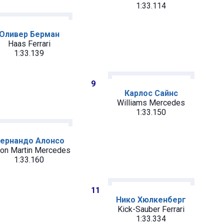
1:33.114
Оливер Берман
Haas Ferrari
1:33.139
9
Карлос Сайнс
Williams Mercedes
1:33.150
ернандо Алонсо
on Martin Mercedes
1:33.160
11
Нико Хюлкенберг
Kick-Sauber Ferrari
1:33.334