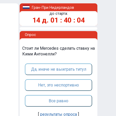
Гран-При Нидерландов
до старта:
14
д.
01
:
40
:
04
Опрос
Стоит ли Mercedes сделать ставку на
Кими Антонелли?
Да, иначе не выиграть титул
Нет, это неспортивно
Все равно
[
результаты опроса
]