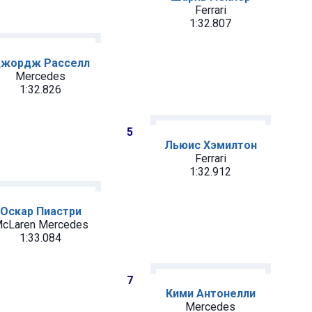
Ferrari
1:32.807
жордж Расселл
Mercedes
1:32.826
5
Льюис Хэмилтон
Ferrari
1:32.912
Оскар Пиастри
cLaren Mercedes
1:33.084
7
Кими Антонелли
Mercedes