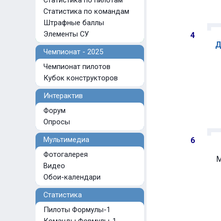
Статистика по пилотам
Статистика по командам
Штрафные баллы
Элементы СУ
4
Д
Чемпионат - 2025
Чемпионат пилотов
Кубок конструкторов
Интерактив
Форум
Опросы
Мультимедиа
6
Фотогалерея
M
Видео
Обои-календари
Статистика
Пилоты Формулы-1