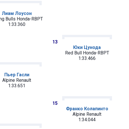
Лиам Лоусон
ng Bulls Honda-RBPT
1:33.360
13
Юки Цунода
Red Bull Honda-RBPT
1:33.466
Пьер Гасли
Alpine Renault
1:33.651
15
Франко Колапинто
Alpine Renault
1:34.044