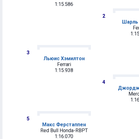
1:15.586
2
Шарль
Fer
1:1
3
Льюис Хэмилтон
Ferrari
1:15.938
4
Джордж
Mer
1:1
5
Макс Ферстаппен
Red Bull Honda-RBPT
1:16.070