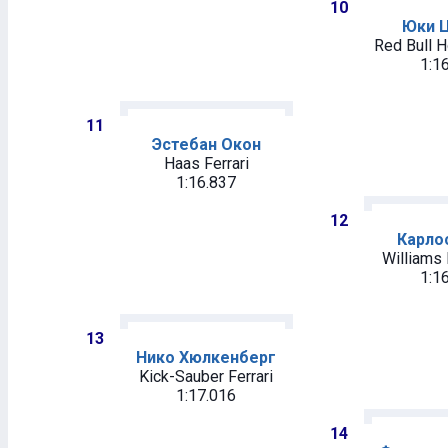
10
Юки 
Red Bull 
1:1
11
Эстебан Окон
Haas Ferrari
1:16.837
12
Карло
Williams
1:1
13
Нико Хюлкенберг
Kick-Sauber Ferrari
1:17.016
14