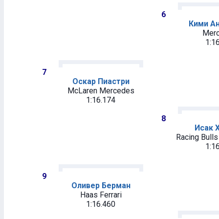
6
Кими А
Mer
1:1
7
Оскар Пиастри
McLaren Mercedes
1:16.174
8
Исак 
Racing Bull
1:1
9
Оливер Берман
Haas Ferrari
1:16.460