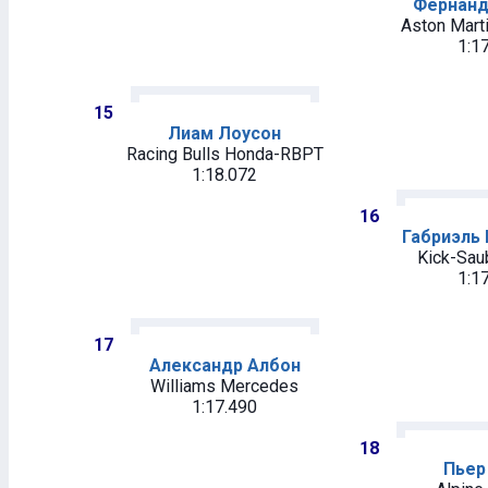
Фернанд
Aston Mart
1:1
15
Лиам Лоусон
Racing Bulls Honda-RBPT
1:18.072
16
Габриэль
Kick-Saub
1:1
17
Александр Албон
Williams Mercedes
1:17.490
18
Пьер