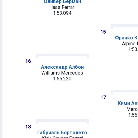
Оливер Берман
Haas Ferrari
1:53.094
15
Франко К
Alpine 
1:53
16
Александр Албон
Williams Mercedes
1:56.220
17
Кими Ан
Merc
1:56
18
Габриэль Бортолето