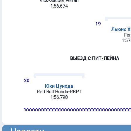
Kick-Sauber Ferrari
1:56.674
19
Льюис Х
Fer
1:57
ВЫЕЗД С ПИТ-ЛЕЙНА
20
Юки Цунода
Red Bull Honda-RBPT
1:56.798