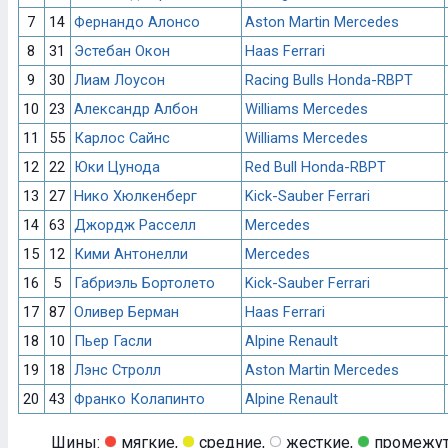
7
14
Фернандо Алонсо
Aston Martin Mercedes
8
31
Эстебан Окон
Haas Ferrari
9
30
Лиам Лоусон
Racing Bulls Honda-RBPT
10
23
Александр Албон
Williams Mercedes
11
55
Карлос Сайнс
Williams Mercedes
12
22
Юки Цунода
Red Bull Honda-RBPT
13
27
Нико Хюлкенберг
Kick-Sauber Ferrari
14
63
Джордж Расселл
Mercedes
15
12
Кими Антонелли
Mercedes
16
5
Габриэль Бортолето
Kick-Sauber Ferrari
17
87
Оливер Берман
Haas Ferrari
18
10
Пьер Гасли
Alpine Renault
19
18
Лэнс Стролл
Aston Martin Mercedes
20
43
Франко Колапинто
Alpine Renault
Шины:
мягкие,
средние,
жесткие,
промежут