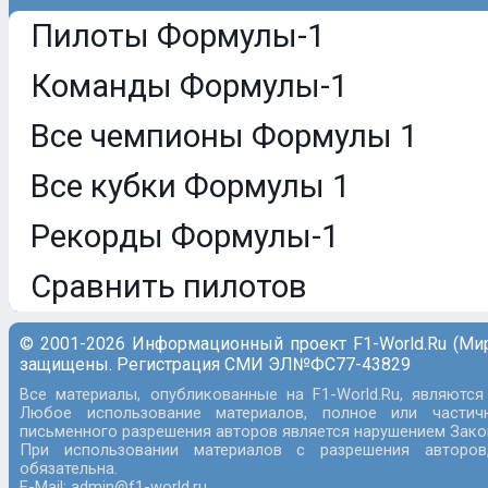
Пилоты Формулы-1
Команды Формулы-1
Все чемпионы Формулы 1
Все кубки Формулы 1
Рекорды Формулы-1
Сравнить пилотов
© 2001-2026 Информационный проект F1-World.Ru (Ми
защищены. Регистрация СМИ ЭЛ№ФС77-43829
Все материалы, опубликованные на F1-World.Ru, являются
Любое использование материалов, полное или частич
письменного разрешения авторов является нарушением Закон
При использовании материалов с разрешения авторов
обязательна.
E-Mail: admin@f1-world.ru