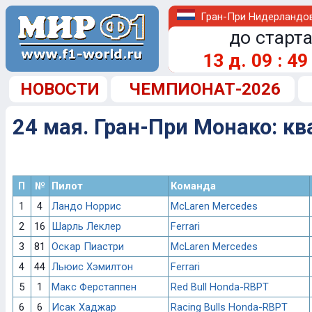
Гран-При Нидерландо
до старта
13
д.
09
:
49
НОВОСТИ
ЧЕМПИОНАТ-2026
24 мая. Гран-При Монако: к
П
№
Пилот
Команда
1
4
Ландо Норрис
McLaren Mercedes
2
16
Шарль Леклер
Ferrari
3
81
Оскар Пиастри
McLaren Mercedes
4
44
Льюис Хэмилтон
Ferrari
5
1
Макс Ферстаппен
Red Bull Honda-RBPT
6
6
Исак Хаджар
Racing Bulls Honda-RBPT