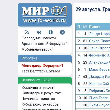
29 августа. Г
П
№
Пилот
1
4
Ландо Норр
Последние новости
2
81
Оскар Пиас
Архив новостей Формулы 1
3
18
Лэнс Строл
Мобильная версия
4
14
Фернандо А
Игротека
5
23
Александр 
Менеджер Формулы-1
6
1
Макс Ферст
Тест Валттери Боттаса
7
63
Джордж Ра
Чемпионат - 2026
8
55
Карлос Сай
Команды и пилоты
9
5
Габриэль Б
Календарь и результаты
10
10
Пьер Гасли
Чемпионат пилотов
Кубок конструкторов
11
30
Лиам Лоусо