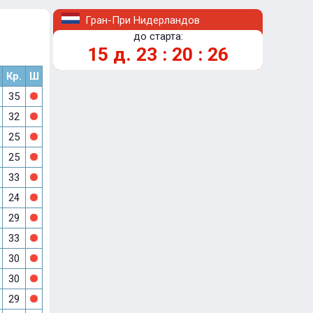
Гран-При Нидерландов
до старта:
15
д.
23
:
20
:
25
Кр.
Ш
35
32
25
25
33
24
29
33
30
30
29