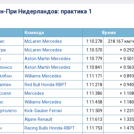
ран-При Нидерландов: практика 1
Команда
Время
ис
McLaren Mercedes
1:10.278
218.167 км/ч
три
McLaren Mercedes
1:10.570
+ 0.292
л
Aston Martin Mercedes
1:10.779
+ 0.501
лонсо
Aston Martin Mercedes
1:10.841
+ 0.563
Албон
Williams Mercedes
1:11.171
+ 0.893
аппен
Red Bull Honda-RBPT
1:11.218
+ 0.940
сселл
Mercedes
1:11.386
+ 1.108
нс
Williams Mercedes
1:11.458
+ 1.180
ортолето
Kick-Sauber Ferrari
1:11.509
+ 1.231
Alpine Renault
1:11.613
+ 1.335
н
Racing Bulls Honda-RBPT
1:11.753
+ 1.475