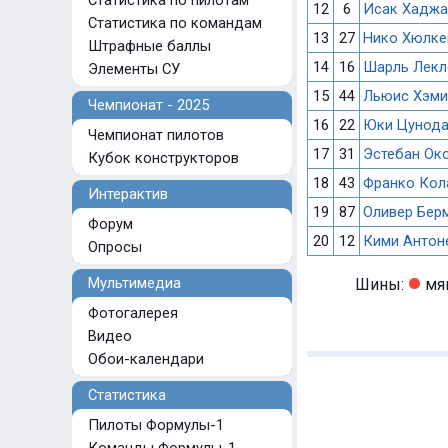
Статистика по пилотам
12
6
Исак Хаджа
Статистика по командам
13
27
Нико Хюлке
Штрафные баллы
14
16
Шарль Лекл
Элементы СУ
15
44
Льюис Хэми
Чемпионат - 2025
16
22
Юки Цунод
Чемпионат пилотов
17
31
Эстебан Ок
Кубок конструкторов
18
43
Франко Кол
Интерактив
19
87
Оливер Бер
Форум
20
12
Кими Антон
Опросы
Мультимедиа
Шины:
мя
Фотогалерея
Видео
Обои-календари
Статистика
Пилоты Формулы-1