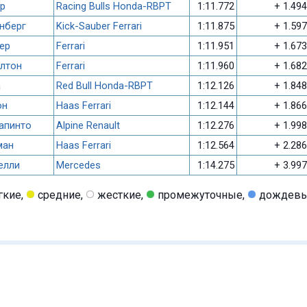
р
Racing Bulls Honda-RBPT
1:11.772
+ 1.494
нберг
Kick-Sauber Ferrari
1:11.875
+ 1.597
ер
Ferrari
1:11.951
+ 1.673
лтон
Ferrari
1:11.960
+ 1.682
а
Red Bull Honda-RBPT
1:12.126
+ 1.848
он
Haas Ferrari
1:12.144
+ 1.866
апинто
Alpine Renault
1:12.276
+ 1.998
ман
Haas Ferrari
1:12.564
+ 2.286
елли
Mercedes
1:14.275
+ 3.997
гкие,
средние,
жесткие,
промежуточные,
дождев