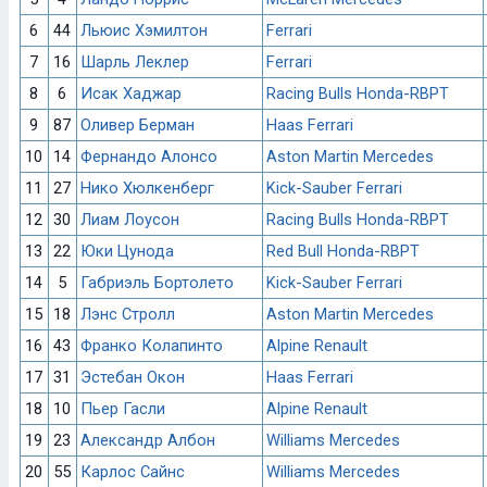
6
44
Льюис Хэмилтон
Ferrari
7
16
Шарль Леклер
Ferrari
8
6
Исак Хаджар
Racing Bulls Honda-RBPT
9
87
Оливер Берман
Haas Ferrari
10
14
Фернандо Алонсо
Aston Martin Mercedes
11
27
Нико Хюлкенберг
Kick-Sauber Ferrari
12
30
Лиам Лоусон
Racing Bulls Honda-RBPT
13
22
Юки Цунода
Red Bull Honda-RBPT
14
5
Габриэль Бортолето
Kick-Sauber Ferrari
15
18
Лэнс Стролл
Aston Martin Mercedes
16
43
Франко Колапинто
Alpine Renault
17
31
Эстебан Окон
Haas Ferrari
18
10
Пьер Гасли
Alpine Renault
19
23
Александр Албон
Williams Mercedes
20
55
Карлос Сайнс
Williams Mercedes