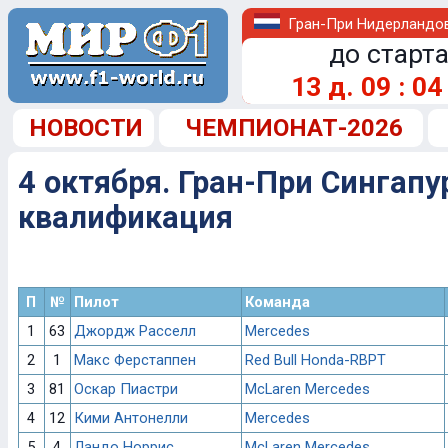
Гран-При Нидерландо
до старта
13
д.
09
:
04
НОВОСТИ
ЧЕМПИОНАТ-2026
4 октября. Гран-При Сингапу
квалификация
П
№
Пилот
Команда
1
63
Джордж Расселл
Mercedes
2
1
Макс Ферстаппен
Red Bull Honda-RBPT
3
81
Оскар Пиастри
McLaren Mercedes
4
12
Кими Антонелли
Mercedes
5
4
Ландо Норрис
McLaren Mercedes