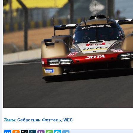
Темы:
Себастьян Феттель
,
WEC