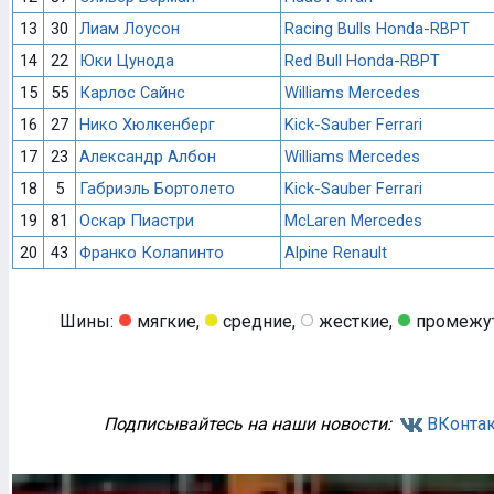
13
30
Лиам Лоусон
Racing Bulls Honda-RBPT
14
22
Юки Цунода
Red Bull Honda-RBPT
15
55
Карлос Сайнс
Williams Mercedes
16
27
Нико Хюлкенберг
Kick-Sauber Ferrari
17
23
Александр Албон
Williams Mercedes
18
5
Габриэль Бортолето
Kick-Sauber Ferrari
19
81
Оскар Пиастри
McLaren Mercedes
20
43
Франко Колапинто
Alpine Renault
Шины:
мягкие,
средние,
жесткие,
промежу
Подписывайтесь на наши новости:
ВКонтак