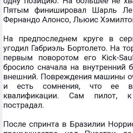
одну позицию. На большее не хв
Пятым финишировал Шарль Лек
Фернандо Алонсо, Льюис Хэмилтон
На предпоследнем круге в се
угодил Габриэль Бортолето. На т
первым поворотом его Kick-Saub
бросило сначала на внутренний б
внешний. Повреждения машины оч
и есть сомнения, что ее в
квалификации. Сам пилот, 
пострадал.
После спринта в Бразилии Норри