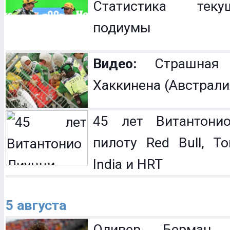
Статистика теку
подиумы
Видео:
Страшная 
Хаккинена (Австрали
45 лет Витантонио
пилоту Red Bull, To
India и HRT
5 августа
Оливер Берман 