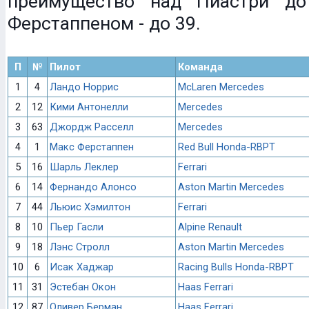
преимущество над Пиастри до
Ферстаппеном - до 39.
П
№
Пилот
Команда
1
4
Ландо Норрис
McLaren Mercedes
2
12
Кими Антонелли
Mercedes
3
63
Джордж Расселл
Mercedes
4
1
Макс Ферстаппен
Red Bull Honda-RBPT
5
16
Шарль Леклер
Ferrari
6
14
Фернандо Алонсо
Aston Martin Mercedes
7
44
Льюис Хэмилтон
Ferrari
8
10
Пьер Гасли
Alpine Renault
9
18
Лэнс Стролл
Aston Martin Mercedes
10
6
Исак Хаджар
Racing Bulls Honda-RBPT
11
31
Эстебан Окон
Haas Ferrari
12
87
Оливер Берман
Haas Ferrari