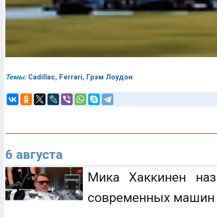
Темы:
Cadillac
,
Ferrari
,
Грэм Лоудон
6 августа
Мика Хаккинен наз
современных машин