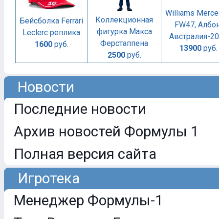
Williams Merc
Коллекционная
Бейсболка Ferrari
FW47, Албон
фигурка Макса
Leclerc реплика
Австралия-2
Ферстаппена
1600
руб.
13900
руб.
2500
руб.
Новости
Последние новости
Архив новостей Формулы 1
Полная версия сайта
Игротека
Менеджер Формулы-1