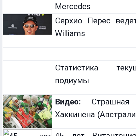
Mercedes
Серхио Перес веде
Williams
Статистика теку
подиумы
Видео:
Страшная 
Хаккинена (Австрали
45 лет Витантонио