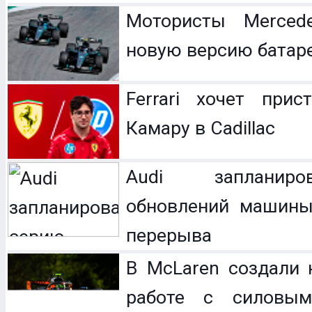
Мотористы Mercede
новую версию батар
Ferrari хочет прис
Камару в Cadillac
Audi запланир
обновлений машины
перерыва
В McLaren создали 
работе с силовым