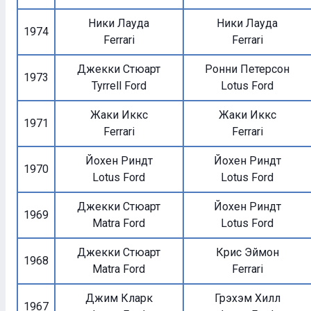
Ники Лауда
Ники Лауда
1974
Ferrari
Ferrari
Джекки Стюарт
Ронни Петерсон
1973
Tyrrell Ford
Lotus Ford
Жаки Иккс
Жаки Иккс
1971
Ferrari
Ferrari
Йохен Риндт
Йохен Риндт
1970
Lotus Ford
Lotus Ford
Джекки Стюарт
Йохен Риндт
1969
Matra Ford
Lotus Ford
Джекки Стюарт
Крис Эймон
1968
Matra Ford
Ferrari
Джим Кларк
Грэхэм Хилл
1967