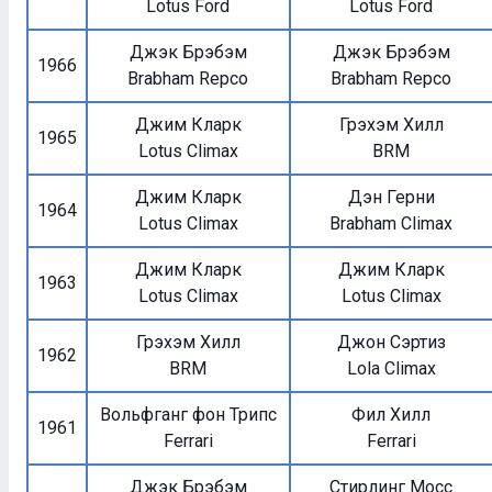
Lotus Ford
Lotus Ford
Джэк Брэбэм
Джэк Брэбэм
1966
Brabham Repco
Brabham Repco
Джим Кларк
Грэхэм Хилл
1965
Lotus Climax
BRM
Джим Кларк
Дэн Герни
1964
Lotus Climax
Brabham Climax
Джим Кларк
Джим Кларк
1963
Lotus Climax
Lotus Climax
Грэхэм Хилл
Джон Сэртиз
1962
BRM
Lola Climax
Вольфганг фон Трипс
Фил Хилл
1961
Ferrari
Ferrari
Джэк Брэбэм
Стирлинг Мосс