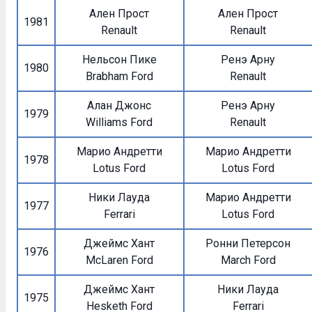
Ален Прост
Ален Прост
1981
Renault
Renault
Нельсон Пике
Ренэ Арну
1980
Brabham Ford
Renault
Алан Джонс
Ренэ Арну
1979
Williams Ford
Renault
Марио Андретти
Марио Андретти
1978
Lotus Ford
Lotus Ford
Ники Лауда
Марио Андретти
1977
Ferrari
Lotus Ford
Джеймс Хант
Ронни Петерсон
1976
McLaren Ford
March Ford
Джеймс Хант
Ники Лауда
1975
Hesketh Ford
Ferrari