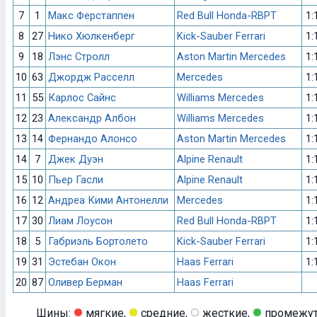
7
1
Макс Ферстаппен
Red Bull Honda-RBPT
1:
8
27
Нико Хюлкенберг
Kick-Sauber Ferrari
1:
9
18
Лэнс Стролл
Aston Martin Mercedes
1:
10
63
Джордж Расселл
Mercedes
1:
11
55
Карлос Сайнс
Williams Mercedes
1:
12
23
Александр Албон
Williams Mercedes
1:
13
14
Фернандо Алонсо
Aston Martin Mercedes
1:
14
7
Джек Дуэн
Alpine Renault
1:
15
10
Пьер Гасли
Alpine Renault
1:
16
12
Андреа Кими Антонелли
Mercedes
1:
17
30
Лиам Лоусон
Red Bull Honda-RBPT
1:
18
5
Габриэль Бортолето
Kick-Sauber Ferrari
1:
19
31
Эстебан Окон
Haas Ferrari
1:
20
87
Оливер Берман
Haas Ferrari
Шины:
мягкие,
средние,
жесткие,
промежут