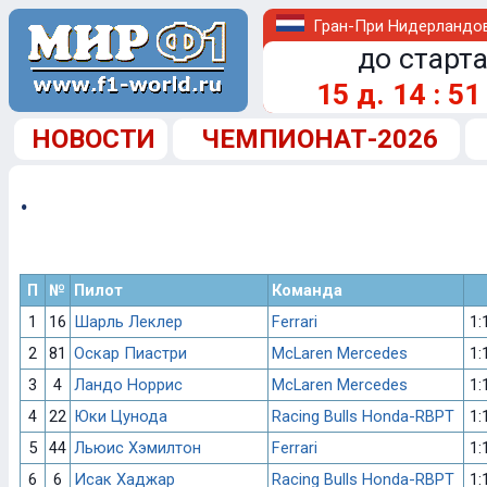
Гран-При Нидерландо
до старта
15
д.
14
:
51
НОВОСТИ
ЧЕМПИОНАТ-2026
.
П
№
Пилот
Команда
1
16
Шарль Леклер
Ferrari
1:
2
81
Оскар Пиастри
McLaren Mercedes
1:
3
4
Ландо Норрис
McLaren Mercedes
1:
4
22
Юки Цунода
Racing Bulls Honda-RBPT
1:
5
44
Льюис Хэмилтон
Ferrari
1:
6
6
Исак Хаджар
Racing Bulls Honda-RBPT
1: