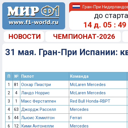
Гран-При Нидерландо
до старта
14
д.
05
:
49
НОВОСТИ
ЧЕМПИОНАТ-2026
31 мая. Гран-При Испании: 
П
№
Пилот
Команда
1
81
Оскар Пиастри
McLaren Mercedes
2
4
Ландо Норрис
McLaren Mercedes
3
1
Макс Ферстаппен
Red Bull Honda-RBPT
4
63
Джордж Расселл
Mercedes
5
44
Льюис Хэмилтон
Ferrari
6
12
Кими Антонелли
Mercedes