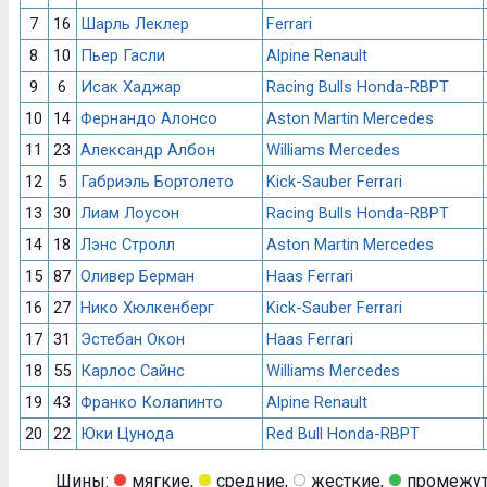
7
16
Шарль Леклер
Ferrari
8
10
Пьер Гасли
Alpine Renault
9
6
Исак Хаджар
Racing Bulls Honda-RBPT
10
14
Фернандо Алонсо
Aston Martin Mercedes
11
23
Александр Албон
Williams Mercedes
12
5
Габриэль Бортолето
Kick-Sauber Ferrari
13
30
Лиам Лоусон
Racing Bulls Honda-RBPT
14
18
Лэнс Стролл
Aston Martin Mercedes
15
87
Оливер Берман
Haas Ferrari
16
27
Нико Хюлкенберг
Kick-Sauber Ferrari
17
31
Эстебан Окон
Haas Ferrari
18
55
Карлос Сайнс
Williams Mercedes
19
43
Франко Колапинто
Alpine Renault
20
22
Юки Цунода
Red Bull Honda-RBPT
Шины:
мягкие,
средние,
жесткие,
промежут