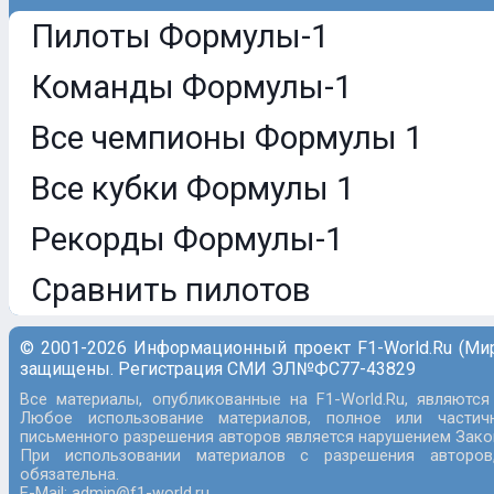
Пилоты Формулы-1
Команды Формулы-1
Все чемпионы Формулы 1
Все кубки Формулы 1
Рекорды Формулы-1
Сравнить пилотов
© 2001-2026 Информационный проект F1-World.Ru (Ми
защищены. Регистрация СМИ ЭЛ№ФС77-43829
Все материалы, опубликованные на F1-World.Ru, являются
Любое использование материалов, полное или частич
письменного разрешения авторов является нарушением Закон
При использовании материалов с разрешения авторов
обязательна.
E-Mail: admin@f1-world.ru