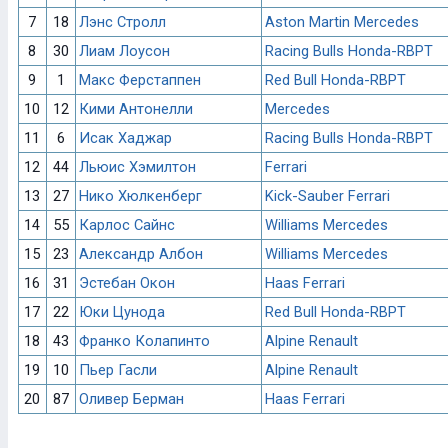
7
18
Лэнс Стролл
Aston Martin Mercedes
8
30
Лиам Лоусон
Racing Bulls Honda-RBPT
9
1
Макс Ферстаппен
Red Bull Honda-RBPT
10
12
Кими Антонелли
Mercedes
11
6
Исак Хаджар
Racing Bulls Honda-RBPT
12
44
Льюис Хэмилтон
Ferrari
13
27
Нико Хюлкенберг
Kick-Sauber Ferrari
14
55
Карлос Сайнс
Williams Mercedes
15
23
Александр Албон
Williams Mercedes
16
31
Эстебан Окон
Haas Ferrari
17
22
Юки Цунода
Red Bull Honda-RBPT
18
43
Франко Колапинто
Alpine Renault
19
10
Пьер Гасли
Alpine Renault
20
87
Оливер Берман
Haas Ferrari