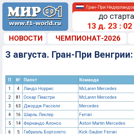
Гран-При Нидерландо
до старта
13
д.
23
:
02
НОВОСТИ
ЧЕМПИОНАТ-2026
3 августа. Гран-При Венгрии:
П
№
Пилот
Команда
1
4
Ландо Норрис
McLaren Mercedes
2
81
Оскар Пиастри
McLaren Mercedes
3
63
Джордж Расселл
Mercedes
4
16
Шарль Леклер
Ferrari
5
14
Фернандо Алонсо
Aston Martin Mercedes
6
5
Габриэль Бортолето
Kick-Sauber Ferrari