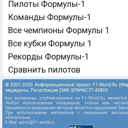
Пилоты Формулы-1
Команды Формулы-1
Все чемпионы Формулы 1
Все кубки Формулы 1
Рекорды Формулы-1
Сравнить пилотов
© 2001-2026 Информационный проект F1-World.Ru (Ми
защищены. Регистрация СМИ ЭЛ№ФС77-43829
Все материалы, опубликованные на F1-World.Ru, являются
Любое использование материалов, полное или частич
письменного разрешения авторов является нарушением Закон
При использовании материалов с разрешения авторов
обязательна.
E-Mail: admin@f1-world.ru