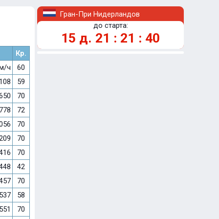
Гран-При Нидерландов
до старта:
15
д.
21
:
21
:
40
Кр.
км/ч
60
.108
59
.650
70
.778
72
.056
70
.209
70
.416
70
.448
42
.457
70
.537
58
.551
70