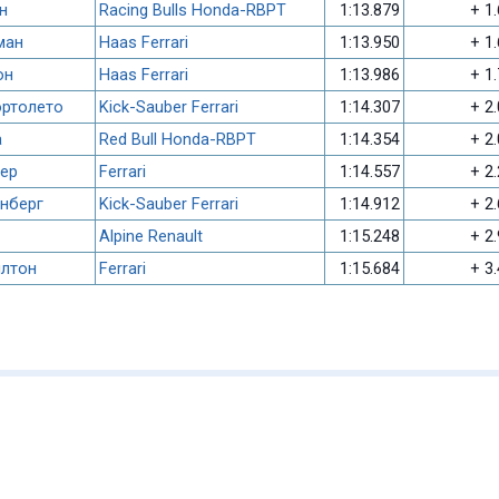
н
Racing Bulls Honda-RBPT
1:13.879
+ 1
ман
Haas Ferrari
1:13.950
+ 1
он
Haas Ferrari
1:13.986
+ 1
ортолето
Kick-Sauber Ferrari
1:14.307
+ 2
а
Red Bull Honda-RBPT
1:14.354
+ 2
ер
Ferrari
1:14.557
+ 2
нберг
Kick-Sauber Ferrari
1:14.912
+ 2
Alpine Renault
1:15.248
+ 2
лтон
Ferrari
1:15.684
+ 3