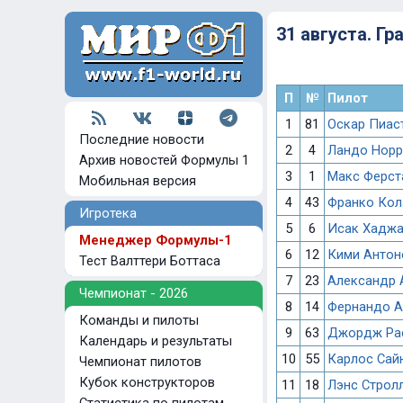
31 августа. Г
П
№
Пилот
1
81
Оскар Пиас
Последние новости
2
4
Ландо Норр
Архив новостей Формулы 1
3
1
Макс Ферст
Мобильная версия
4
43
Франко Кол
Игротека
5
6
Исак Хадж
Менеджер Формулы-1
6
12
Кими Антон
Тест Валттери Боттаса
7
23
Александр 
Чемпионат - 2026
8
14
Фернандо А
Команды и пилоты
9
63
Джордж Ра
Календарь и результаты
10
55
Карлос Сай
Чемпионат пилотов
Кубок конструкторов
11
18
Лэнс Строл