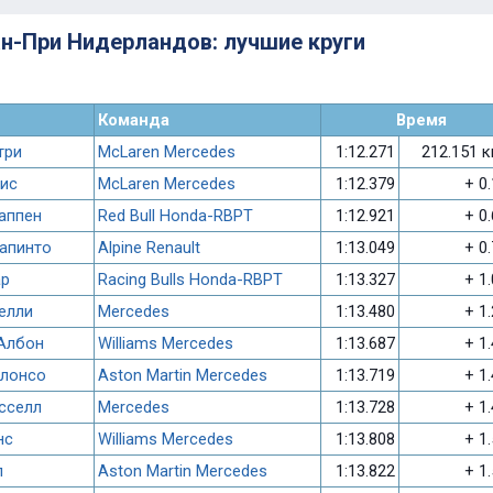
ран-При Нидерландов: лучшие круги
Команда
Время
три
McLaren Mercedes
1:12.271
212.151 
ис
McLaren Mercedes
1:12.379
+ 0
аппен
Red Bull Honda-RBPT
1:12.921
+ 0
апинто
Alpine Renault
1:13.049
+ 0
ар
Racing Bulls Honda-RBPT
1:13.327
+ 1
елли
Mercedes
1:13.480
+ 1
Албон
Williams Mercedes
1:13.687
+ 1
лонсо
Aston Martin Mercedes
1:13.719
+ 1
сселл
Mercedes
1:13.728
+ 1
нс
Williams Mercedes
1:13.808
+ 1
л
Aston Martin Mercedes
1:13.822
+ 1