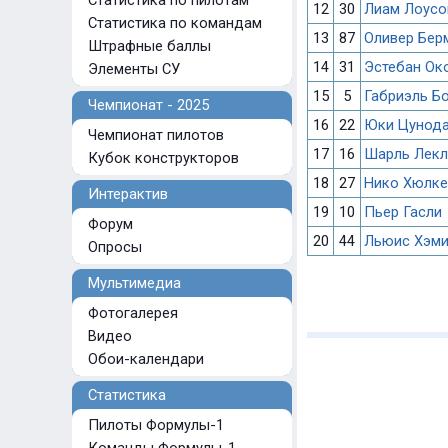
Статистика по пилотам
12
30
Лиам Лоусо
Статистика по командам
13
87
Оливер Бер
Штрафные баллы
14
31
Эстебан Ок
Элементы СУ
15
5
Габриэль Б
Чемпионат - 2025
16
22
Юки Цунод
Чемпионат пилотов
17
16
Шарль Лекл
Кубок конструкторов
18
27
Нико Хюлке
Интерактив
19
10
Пьер Гасли
Форум
20
44
Льюис Хэми
Опросы
Мультимедиа
Фотогалерея
Видео
Обои-календари
Статистика
Пилоты Формулы-1