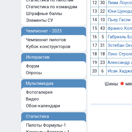
Статистика по пилотам
12
30
Лиам Лоусо
Статистика по командам
13
22
Юки Цунод
Штрафные баллы
14
10
Пьер Гасли
Элементы СУ
15
43
Франко Кол
Чемпионат - 2025
16
5
Габриэль Б
Чемпионат пилотов
17
31
Эстебан Ок
Кубок конструкторов
18
18
Лэнс Строл
Интерактив
19
23
Александр 
Форум
20
6
Исак Хадж
Опросы
Мультимедиа
Шины:
мя
Фотогалерея
Видео
Обои-календари
Статистика
Пилоты Формулы-1