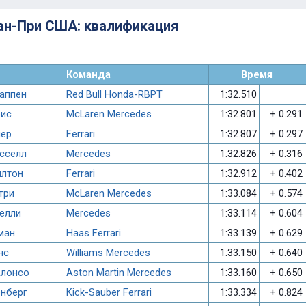
ран-При США: квалификация
Команда
Время
аппен
Red Bull Honda-RBPT
1:32.510
рис
McLaren Mercedes
1:32.801
+ 0.291
лер
Ferrari
1:32.807
+ 0.297
сселл
Mercedes
1:32.826
+ 0.316
илтон
Ferrari
1:32.912
+ 0.402
три
McLaren Mercedes
1:33.084
+ 0.574
елли
Mercedes
1:33.114
+ 0.604
ман
Haas Ferrari
1:33.139
+ 0.629
нс
Williams Mercedes
1:33.150
+ 0.640
Алонсо
Aston Martin Mercedes
1:33.160
+ 0.650
нберг
Kick-Sauber Ferrari
1:33.334
+ 0.824