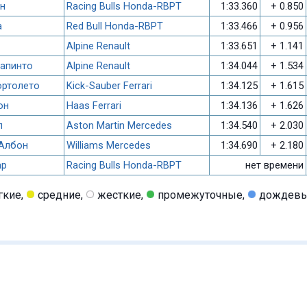
н
Racing Bulls Honda-RBPT
1:33.360
+ 0.850
а
Red Bull Honda-RBPT
1:33.466
+ 0.956
Alpine Renault
1:33.651
+ 1.141
апинто
Alpine Renault
1:34.044
+ 1.534
ортолето
Kick-Sauber Ferrari
1:34.125
+ 1.615
он
Haas Ferrari
1:34.136
+ 1.626
л
Aston Martin Mercedes
1:34.540
+ 2.030
Албон
Williams Mercedes
1:34.690
+ 2.180
ар
Racing Bulls Honda-RBPT
нет времени
гкие,
средние,
жесткие,
промежуточные,
дождев