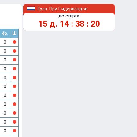
Гран-При Нидерландов
до старта:
15
д.
14
:
38
:
20
Кр.
Ш
0
0
0
0
0
0
0
0
0
0
0