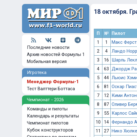
18 октября. Г
П
№
Пилот
1
1
Макс Ферст
Последние новости
2
4
Ландо Нор
Архив новостей Формулы 1
3
16
Шарль Лек
Мобильная версия
4
63
Джордж Ра
Игротека
5
44
Льюис Хэм
Менеджер Формулы-1
6
81
Оскар Пиас
Тест Валттери Боттаса
7
12
Кими Антон
Чемпионат - 2026
8
87
Оливер Бер
Команды и пилоты
9
55
Карлос Сай
Календарь и результаты
10
14
Фернандо 
Чемпионат пилотов
Кубок конструкторов
11
27
Нико Хюлке