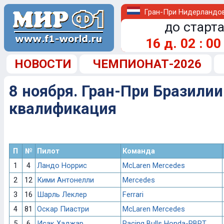
Гран-При Нидерландо
до старта
16
д.
02
:
00
НОВОСТИ
ЧЕМПИОНАТ-2026
8 ноября. Гран-При Бразилии
квалификация
П
№
Пилот
Команда
1
4
Ландо Норрис
McLaren Mercedes
2
12
Кими Антонелли
Mercedes
3
16
Шарль Леклер
Ferrari
4
81
Оскар Пиастри
McLaren Mercedes
5
6
Исак Хаджар
Racing Bulls Honda-RBPT