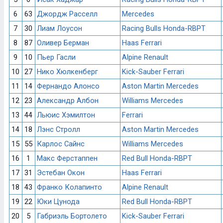
6
63
Джордж Расселл
Mercedes
7
30
Лиам Лоусон
Racing Bulls Honda-RBPT
8
87
Оливер Берман
Haas Ferrari
9
10
Пьер Гасли
Alpine Renault
10
27
Нико Хюлкенберг
Kick-Sauber Ferrari
11
14
Фернандо Алонсо
Aston Martin Mercedes
12
23
Александр Албон
Williams Mercedes
13
44
Льюис Хэмилтон
Ferrari
14
18
Лэнс Стролл
Aston Martin Mercedes
15
55
Карлос Сайнс
Williams Mercedes
16
1
Макс Ферстаппен
Red Bull Honda-RBPT
17
31
Эстебан Окон
Haas Ferrari
18
43
Франко Колапинто
Alpine Renault
19
22
Юки Цунода
Red Bull Honda-RBPT
20
5
Габриэль Бортолето
Kick-Sauber Ferrari