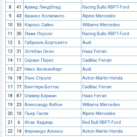
8
41
Арвид Линдблад
Racing Bulls RBPT-Ford
9
43
Франко Колапинто
Alpine Mercedes
10
55
Карлос Сайнс
Williams Mercedes
11
30
Лиам Лоусон
Racing Bulls RBPT-Ford
12
5
Габриэль Бортолето
Audi
13
31
Эстебан Окон
Haas Ferrari
14
11
Серхио Перес
Cadillac Ferrari
15
27
Нико Хюлкенберг
Audi
16
18
Лэнс Стролл
Aston Martin Honda
17
77
Валттери Боттас
Cadillac Ferrari
18
87
Оливер Берман
Haas Ferrari
19
23
Александр Албон
Williams Mercedes
20
10
Пьер Гасли
Alpine Mercedes
21
6
Исак Хаджар
Red Bull RBPT-Ford
22
14
Фернандо Алонсо
Aston Martin Honda