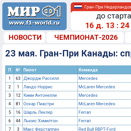
Гран-При Нидерландо
до старта
16
д.
13
:
24
НОВОСТИ
ЧЕМПИОНАТ-2026
23 мая. Гран-При Канады: с
П
№
Пилот
Команда
1
63
Джордж Расселл
Mercedes
2
1
Ландо Норрис
McLaren Mercedes
3
12
Кими Антонелли
Mercedes
4
81
Оскар Пиастри
McLaren Mercedes
5
16
Шарль Леклер
Ferrari
6
44
Льюис Хэмилтон
Ferrari
7
3
Макс Ферстаппен
Red Bull RBPT-Ford