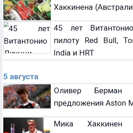
Хаккинена (Австрали
45 лет Витантонио
пилоту Red Bull, To
India и HRT
5 августа
Оливер Берман 
предложения Aston M
Мика Хаккинен 