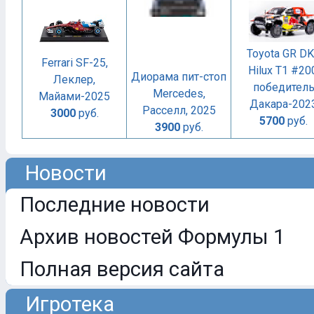
Toyota GR D
Ferrari SF-25,
Hilux T1 #20
Диорама пит-стоп
Леклер,
победител
Mercedes,
Майами-2025
Дакара-202
Расселл, 2025
3000
руб.
5700
руб.
3900
руб.
Новости
Последние новости
Архив новостей Формулы 1
Полная версия сайта
Игротека