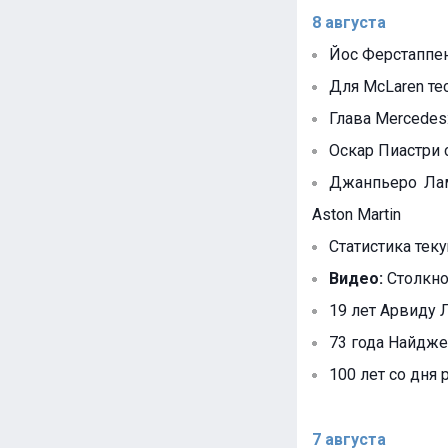
8 августа
Йос Ферстаппен
Для McLaren те
Глава Mercedes:
Оскар Пиастри 
Джанпьеро Лам
Aston Martin
Статистика тек
Видео:
Столкно
19 лет Арвиду Л
73 года Найдже
100 лет со дня
7 августа