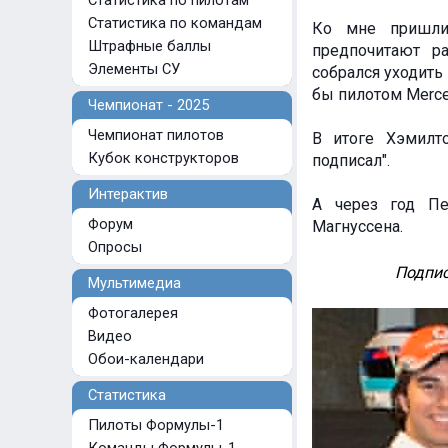
Статистика по пилотам
Статистика по командам
Ко мне пришли
Штрафные баллы
предпочитают ра
Элементы СУ
собрался уходить 
бы пилотом Merce
Чемпионат - 2025
Чемпионат пилотов
В итоге Хэмилт
Кубок конструкторов
подписал".
Интерактив
А через год Пе
Форум
Магнуссена.
Опросы
Подпис
Мультимедиа
Фотогалерея
Видео
Обои-календари
Статистика
Пилоты Формулы-1