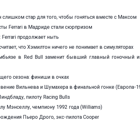
 слишком стар для того, чтобы гоняться вместе с Максом
сты Ferrari в Мадриде стали сюрпризом
 Ferrari продолжает ныть
считает, что Хэмилтон ничего не понимает в симуляторах
бьязе в Red Bull заменит бывший главный гоночный 
ущего сезона: финиши в очках
вение Вильнева и Шумахера в финальной гонке (Европа-1
индбладу, пилоту Racing Bulls
лу Мэнселлу, чемпиону 1992 года (Williams)
 рождения Пьеро Дрого, экс-пилота Cooper