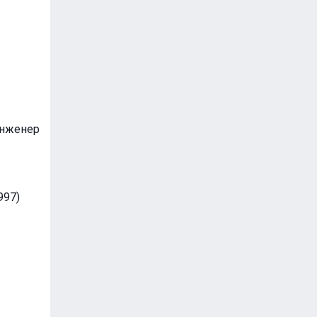
инженер
997)