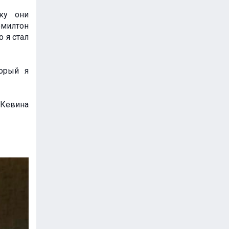
ку они
эмилтон
о я стал
торый я
Кевина