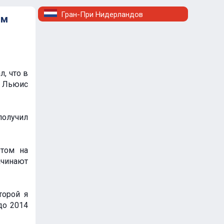
Гран-При Нидерландов
ом
л, что в
я Льюис
получил
отом на
ачинают
торой я
до 2014