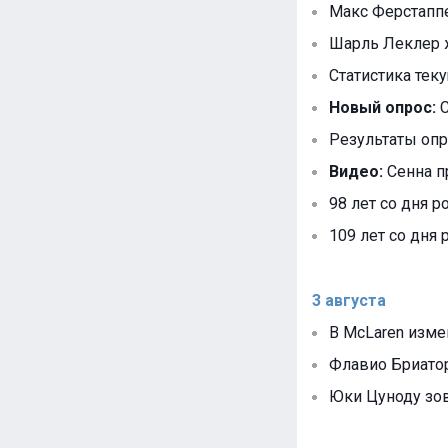
Макс Ферстаппен
Шарль Леклер ж
Статистика тек
Новый опрос:
С
Результаты опр
Видео:
Сенна п
98 лет со дня р
109 лет со дня
3 августа
В McLaren изм
Флавио Бриатор
Юки Цуноду зов