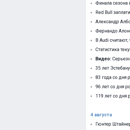
Финала сезона 
Red Bull запла
Александр Албо
Фернандо Алонс
В Audi считают, 
Статистика тек
Видео:
Серьезн
35 лет Эстебану
83 года со дня
96 лет со дня р
119 лет со дня 
4 августа
Гюнтер Штайнер