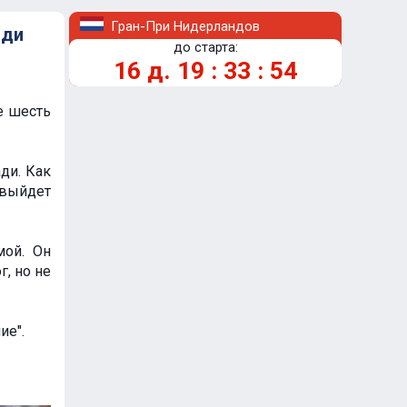
Гран-При Нидерландов
ади
до старта:
16
д.
19
:
33
:
54
е шесть
ди. Как
 выйдет
мой. Он
г, но не
ие".