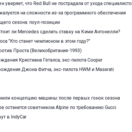
 уверяет, что Red Bull не пострадала от ухода специалист
алуется на сложности из-за программного обеспечения
ущего сезона: поул-позиции
тоит ли Mercedes сделать ставку на Кими Антонелли?
оса "Кто станет чемпионом в этом году?"
ротив Проста (Великобритания-1993)
ождения Кристиана Геталса, экс-пилота Cooper
 рождения Джона Фитча, экс-пилота HWM и Maserati
енили концепцию машины после первых гонок сезона
е останется советником Alpine по требованию Gucci
ут в IndyCar