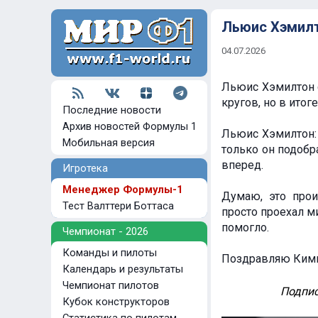
Льюис Хэмилт
04.07.2026
Льюис Хэмилтон 
кругов, но в итог
Последние новости
Архив новостей Формулы 1
Льюис Хэмилтон: 
Мобильная версия
только он подобра
вперед.
Игротека
Менеджер Формулы-1
Думаю, это прои
Тест Валттери Боттаса
просто проехал ми
помогло.
Чемпионат - 2026
Команды и пилоты
Поздравляю Кими!
Календарь и результаты
Чемпионат пилотов
Подпис
Кубок конструкторов