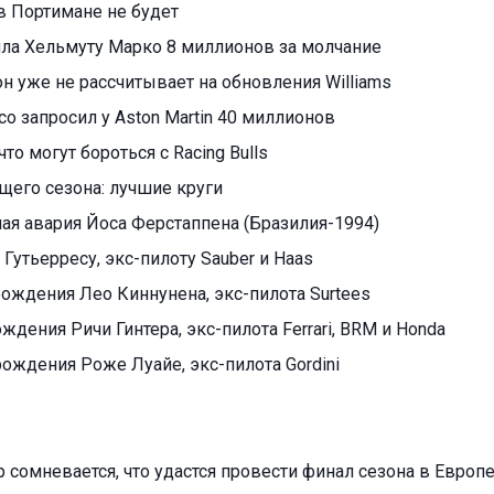
в Портимане не будет
тила Хельмуту Марко 8 миллионов за молчание
н уже не рассчитывает на обновления Williams
о запросил у Aston Martin 40 миллионов
что могут бороться с Racing Bulls
ущего сезона: лучшие круги
ая авария Йоса Ферстаппена (Бразилия-1994)
 Гутьерресу, экс-пилоту Sauber и Haas
 рождения Лео Киннунена, экс-пилота Surtees
ождения Ричи Гинтера, экс-пилота Ferrari, BRM и Honda
рождения Роже Луайе, экс-пилота Gordini
 сомневается, что удастся провести финал сезона в Европ