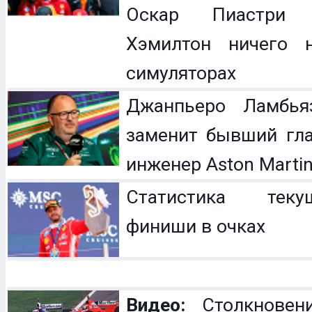
Оскар Пиастри 
Хэмилтон ничего 
симуляторах
Джанпьеро Ламбья
заменит бывший гл
инженер Aston Marti
Статистика теку
финиши в очках
Видео:
Столкновен