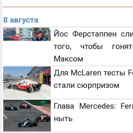
8 августа
Йос Ферстаппен сл
того, чтобы гоня
Максом
Для McLaren тесты F
стали сюрпризом
Глава Mercedes: Fer
ныть