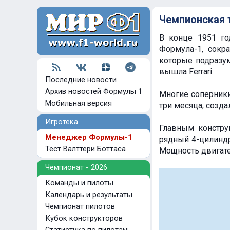
Чемпионская те
В конце 1951 го
Формула-1, сокр
которые подразум
вышла Ferrari.
Последние новости
Архив новостей Формулы 1
Многие соперники
Мобильная версия
три месяца, созд
Игротека
Главным конструк
Менеджер Формулы-1
рядный 4-цилиндр
Тест Валттери Боттаса
Мощность двигател
Чемпионат - 2026
Команды и пилоты
Календарь и результаты
Чемпионат пилотов
Кубок конструкторов