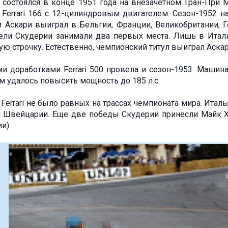
0 состоялся в конце 1951 года на внезачетном Гран-При 
 Ferrari 166 с 12-цилиндровым двигателем. Сезон-1952 на
 Аскари выиграл в Бельгии, Франции, Великобритании, Г
ели Скудерии занимали два первых места. Лишь в Итали
ую строчку. Естественно, чемпионский титул выиграл Аскар
и доработками Ferrari 500 провела и сезон-1953. Маши
м удалось повысить мощность до 185 л.с.
Ferrari не было равных на трассах чемпионата мира. Итал
и Швейцарии. Еще две победы Скудерии принесли Майк Х
и).