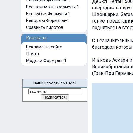
Команды Формулы-1
Дебют Ferrari 50
Все чемпионы Формулы 1
опередив на круг
Все кубки Формулы 1
Швейцарии. Затем
Рекорды Формулы-1
гонке представит
Сравнить пилотов
подняться на втор
Контакты
С незначительным
Реклама на сайте
благодаря которы
Почта
И вновь Аскари и 
Модели Формулы-1
Великобритании 
(Гран-При Германи
Наши новости по E-Mail