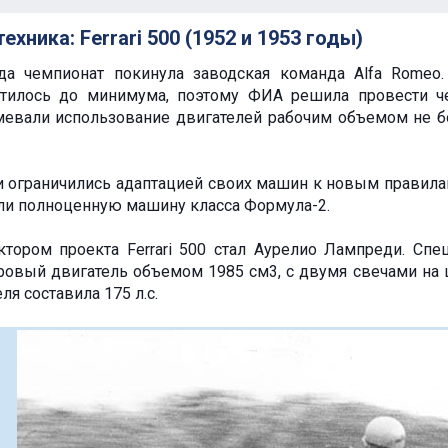
хника: Ferrari 500 (1952 и 1953 годы)
да чемпионат покинула заводская команда Alfa Romeo
атилось до минимума, поэтому ФИА решила провести ч
евали использование двигателей рабочим объемом не бо
 ограничились адаптацией своих машин к новым правилам. 
али полноценную машину класса Формула-2.
тором проекта Ferrari 500 стал Аурелио Лампреди. Спе
овый двигатель объемом 1985 см3, с двумя свечами на 
я составила 175 л.с.