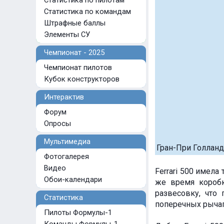
Статистика по пилотам
Статистика по командам
Штрафные баллы
Элементы СУ
Чемпионат - 2025
Чемпионат пилотов
Кубок конструкторов
Интерактив
Форум
Опросы
Мультимедиа
Гран-При Голланд
Фотогалерея
Видео
Ferrari 500 имела
Обои-календари
же время коробк
развесовку, что
Статистика
поперечных рычага
Пилоты Формулы-1