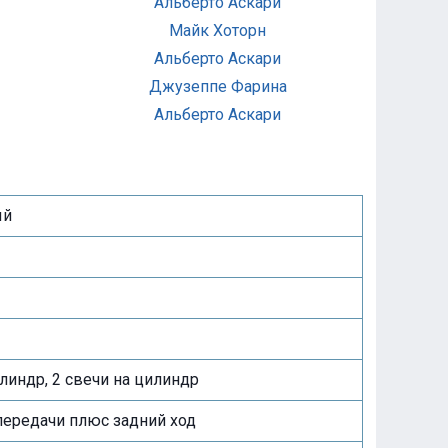
Альберто Аскари
Майк Хоторн
Альберто Аскари
Джузеппе Фарина
Альберто Аскари
ый
линдр, 2 свечи на цилиндр
передачи плюс задний ход