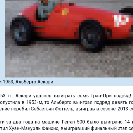
 1953, Альберто Аскари
53 гг. Аскари удалось выиграть семь Гран-При подряд!
ропустила в 1953-м, то Альберто выиграл подряд девять г
ение перебил Себастьян Феттель, выиграв в сезоне-2013 с
и за два года на машине Ferrari 500 было выиграно 14 и
ртил Хуан-Мануэль Фанхио, выигравший финальный этап сез