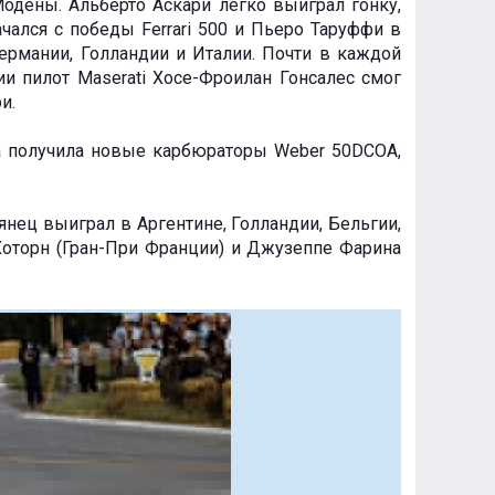
Модены. Альберто Аскари легко выиграл гонку,
чался с победы Ferrari 500 и Пьеро Таруффи в
ермании, Голландии и Италии. Почти в каждой
и пилот Maserati Хосе-Фроилан Гонсалес смог
и.
на получила новые карбюраторы Weber 50DCOA,
ьянец выиграл в Аргентине, Голландии, Бельгии,
оторн (Гран-При Франции) и Джузеппе Фарина