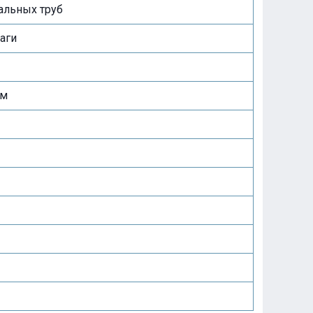
тальных труб
аги
ом