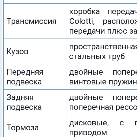
коробка переда
Трансмиссия
Colotti, распол
передачи плюс з
пространстве
Кузов
стальных труб
Передняя
двойные попер
подвеска
винтовые пружи
Задняя
двойные попер
подвеска
поперечная ресс
дисковые, с г
Тормоза
приводом