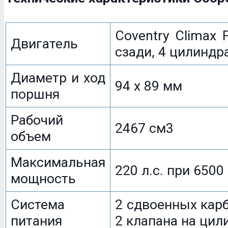
Coventry Climax 
Двигатель
сзади, 4 цилиндр
Диаметр и ход
94 x 89 мм
поршня
Рабочий
2467 см3
объем
Максимальная
220 л.с. при 6500
мощность
Система
2 сдвоенных кар
питания
2 клапана на цил