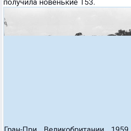
получила новенькие T53.
Гран-При Великобритании 195