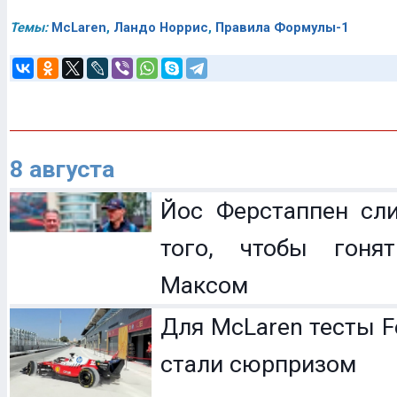
Темы:
McLaren
,
Ландо Норрис
,
Правила Формулы-1
8 августа
Йос Ферстаппен сл
того, чтобы гоня
Максом
Для McLaren тесты F
стали сюрпризом