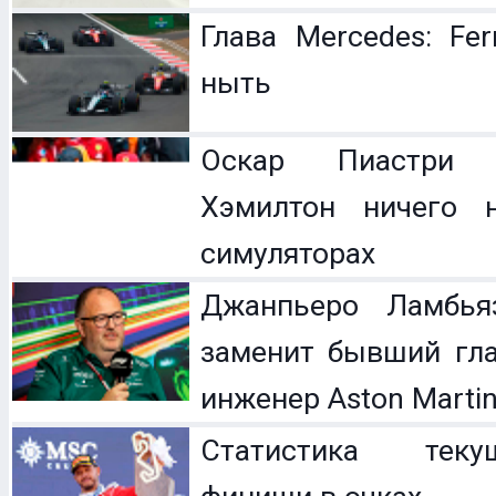
Глава Mercedes: Fer
ныть
Оскар Пиастри 
Хэмилтон ничего 
симуляторах
Джанпьеро Ламбья
заменит бывший гл
инженер Aston Marti
Статистика теку