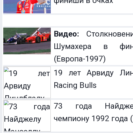
финиши в очках
Видео:
Столкновен
Шумахера в фин
(Европа-1997)
19 лет Арвиду Лин
Racing Bulls
73 года Найдже
чемпиону 1992 года (